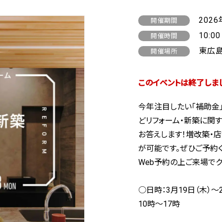
2026
開催期間
10:00
開催時間
東広島 
開催場所
このイベントは終了しま
今年注目したい「補助金
どリフォーム・新築に関
お答えします！増改築・
が可能です。ぜひご予約く
Web予約の上ご来場でク
○日時：3月19日（木）～2
10時～17時