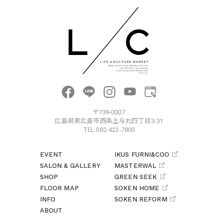
〒739-0007
広島県東広島市西条土与丸四丁目3-31
TEL.082-422-7800
EVENT
IKUS FURNI&COO
SALON & GALLERY
MASTERWAL
SHOP
GREEN SEEK
FLOOR MAP
SOKEN HOME
INFO
SOKEN REFORM
ABOUT